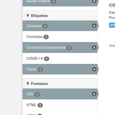
Saúde Pública
1
CO
Est
Etiquetas
Pod
Compras
HT
1
Contratos
1
Voc
Contratos Emergenciais
1
COVID-19
1
Painel
1
Formatos
CSV
1
HTML
1