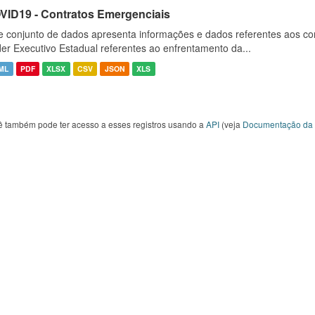
VID19 - Contratos Emergenciais
e conjunto de dados apresenta informações e dados referentes aos co
er Executivo Estadual referentes ao enfrentamento da...
ML
PDF
XLSX
CSV
JSON
XLS
ê também pode ter acesso a esses registros usando a
API
(veja
Documentação da 