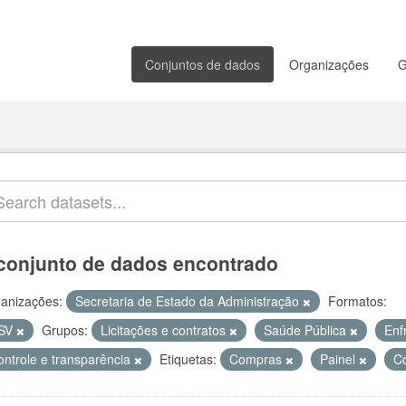
Conjuntos de dados
Organizações
G
conjunto de dados encontrado
anizações:
Secretaria de Estado da Administração
Formatos:
SV
Grupos:
Licitações e contratos
Saúde Pública
Enf
ontrole e transparência
Etiquetas:
Compras
Painel
C