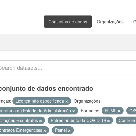
Conjuntos de dados
Organizações
G
conjunto de dados encontrado
enças:
Licença não especificada
Organizações:
ecretaria de Estado da Administração
Formatos:
HTML
CS
citações e contratos
Enfrentamento da COVID-19
Controle
ontratos Emergenciais
Painel