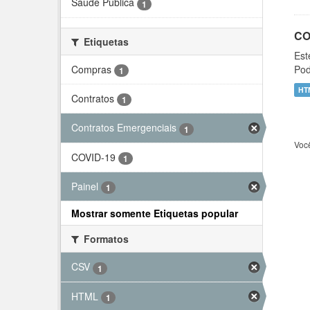
Saúde Pública
1
CO
Etiquetas
Est
Compras
Pod
1
HT
Contratos
1
Contratos Emergenciais
1
Voc
COVID-19
1
Painel
1
Mostrar somente Etiquetas popular
Formatos
CSV
1
HTML
1