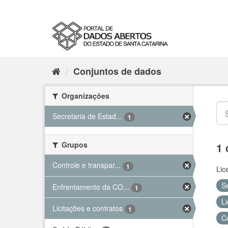
Conjuntos de dados
Organizações
Secretaria de Estad...
1
Grupos
1 
Controle e transpar...
1
Lic
S
Enfrentamento da CO...
1
Li
Licitações e contratos
1
C