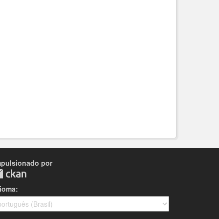
mpulsionado por
dioma