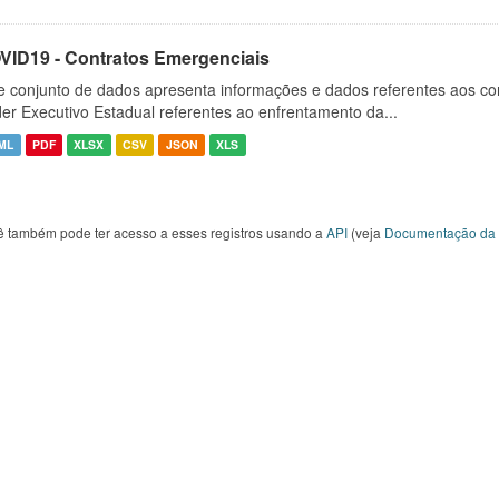
VID19 - Contratos Emergenciais
e conjunto de dados apresenta informações e dados referentes aos co
er Executivo Estadual referentes ao enfrentamento da...
ML
PDF
XLSX
CSV
JSON
XLS
ê também pode ter acesso a esses registros usando a
API
(veja
Documentação da 