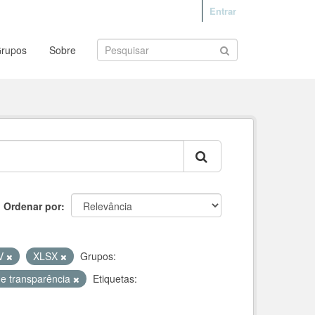
Entrar
rupos
Sobre
Ordenar por
V
XLSX
Grupos:
 e transparência
Etiquetas: