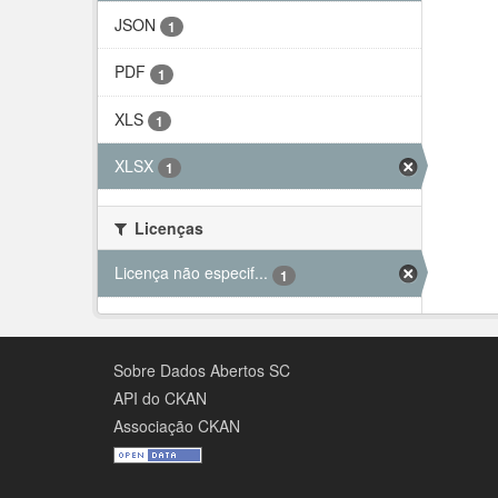
JSON
1
PDF
1
XLS
1
XLSX
1
Licenças
Licença não especif...
1
Sobre Dados Abertos SC
API do CKAN
Associação CKAN