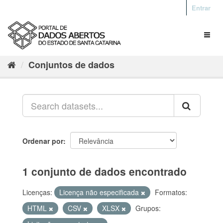
Entrar
Conjuntos de dados
Ordenar por
1 conjunto de dados encontrado
Licenças:
Licença não especificada
Formatos:
HTML
CSV
XLSX
Grupos: