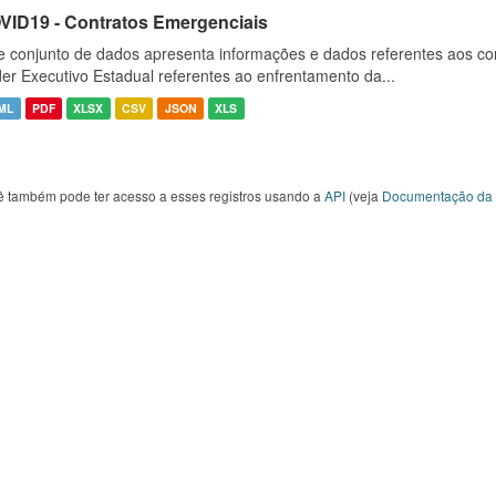
VID19 - Contratos Emergenciais
e conjunto de dados apresenta informações e dados referentes aos co
er Executivo Estadual referentes ao enfrentamento da...
ML
PDF
XLSX
CSV
JSON
XLS
ê também pode ter acesso a esses registros usando a
API
(veja
Documentação da 