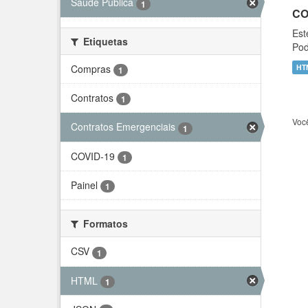
Saúde Pública
1
CO
Est
Etiquetas
Pod
Compras
HT
1
Contratos
1
Voc
Contratos Emergenciais
1
COVID-19
1
Painel
1
Formatos
CSV
1
HTML
1