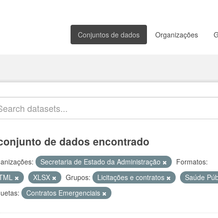
Conjuntos de dados
Organizações
G
conjunto de dados encontrado
anizações:
Secretaria de Estado da Administração
Formatos:
TML
XLSX
Grupos:
Licitações e contratos
Saúde Púb
quetas:
Contratos Emergenciais