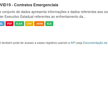
VID19 - Contratos Emergenciais
e conjunto de dados apresenta informações e dados referentes aos co
er Executivo Estadual referentes ao enfrentamento da...
ML
PDF
XLSX
CSV
JSON
XLS
ê também pode ter acesso a esses registros usando a
API
(veja
Documentação da 