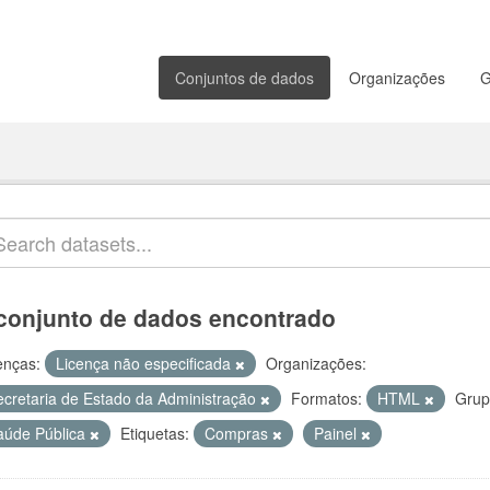
Conjuntos de dados
Organizações
G
conjunto de dados encontrado
enças:
Licença não especificada
Organizações:
ecretaria de Estado da Administração
Formatos:
HTML
Grup
aúde Pública
Etiquetas:
Compras
Painel