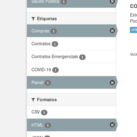
Saúde Pública
1
CO
Est
Etiquetas
Pod
Compras
HT
1
Contratos
1
Voc
Contratos Emergenciais
1
COVID-19
1
Painel
1
Formatos
CSV
1
HTML
1