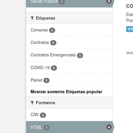
Saúde Pública
1
CO
Est
Etiquetas
Pod
Compras
HT
1
Contratos
1
Voc
Contratos Emergenciais
1
COVID-19
1
Painel
1
Mostrar somente Etiquetas popular
Formatos
CSV
1
HTML
1