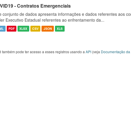
VID19 - Contratos Emergenciais
e conjunto de dados apresenta informações e dados referentes aos co
er Executivo Estadual referentes ao enfrentamento da...
ML
PDF
XLSX
CSV
JSON
XLS
ê também pode ter acesso a esses registros usando a
API
(veja
Documentação da 