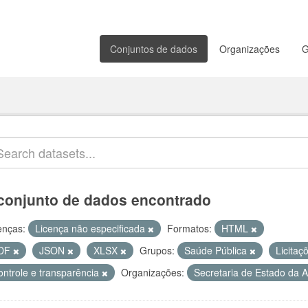
Conjuntos de dados
Organizações
G
conjunto de dados encontrado
enças:
Licença não especificada
Formatos:
HTML
DF
JSON
XLSX
Grupos:
Saúde Pública
Licitaç
ontrole e transparência
Organizações:
Secretaria de Estado da 