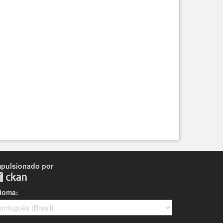
mpulsionado por
dioma