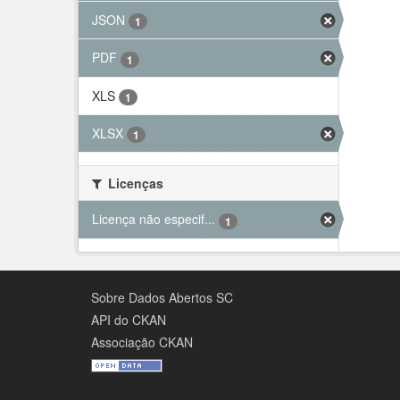
JSON
1
PDF
1
XLS
1
XLSX
1
Licenças
Licença não especif...
1
Sobre Dados Abertos SC
API do CKAN
Associação CKAN