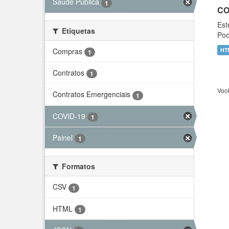
Saúde Pública
1
CO
Est
Etiquetas
Pod
Compras
HT
1
Contratos
1
Voc
Contratos Emergenciais
1
COVID-19
1
Painel
1
Formatos
CSV
1
HTML
1