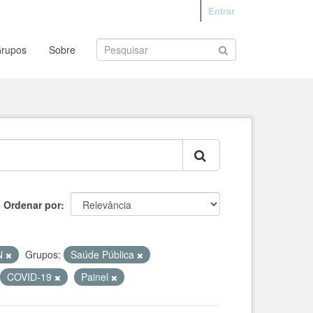
Entrar
rupos
Sobre
Ordenar por
N
Grupos:
Saúde Pública
COVID-19
Painel