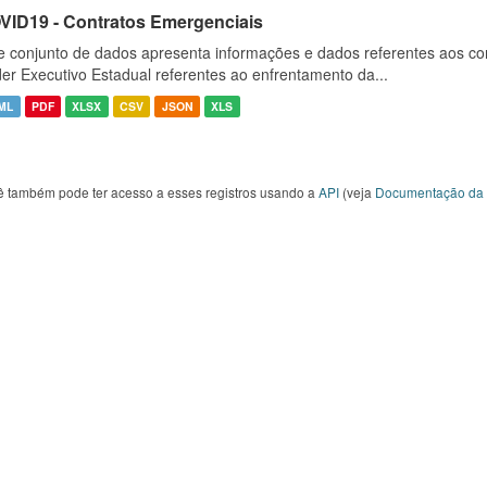
VID19 - Contratos Emergenciais
e conjunto de dados apresenta informações e dados referentes aos co
er Executivo Estadual referentes ao enfrentamento da...
ML
PDF
XLSX
CSV
JSON
XLS
ê também pode ter acesso a esses registros usando a
API
(veja
Documentação da 