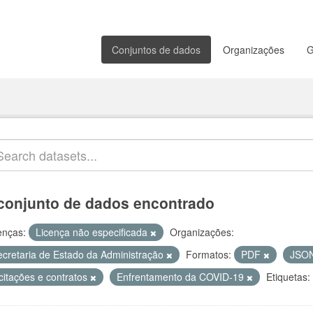
Conjuntos de dados
Organizações
G
conjunto de dados encontrado
enças:
Licença não especificada
Organizações:
ecretaria de Estado da Administração
Formatos:
PDF
JSO
citações e contratos
Enfrentamento da COVID-19
Etiquetas: