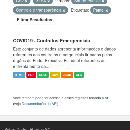
CSV
XLSX
Grupos:
Saúde Pública
Controle e transparência
Etiquetas:
Painel
Filtrar Resultados
COVID19 - Contratos Emergenciais
Este conjunto de dados apresenta informações e dados
referentes aos contratos emergenciais firmados pelos
órgãos do Poder Executivo Estadual referentes ao
enfrentamento da...
HTML
PDF
XLSX
CSV
JSON
XLS
Você também pode ter acesso a esses registros usando a
API
(veja
Documentação da API
).
Sobre Dados Abertos SC