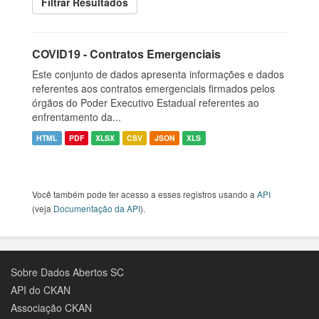
Filtrar Resultados
COVID19 - Contratos Emergenciais
Este conjunto de dados apresenta informações e dados
referentes aos contratos emergenciais firmados pelos
órgãos do Poder Executivo Estadual referentes ao
enfrentamento da...
HTML
PDF
XLSX
CSV
JSON
XLS
Você também pode ter acesso a esses registros usando a
API
(veja
Documentação da API
).
Sobre Dados Abertos SC
API do CKAN
Associação CKAN