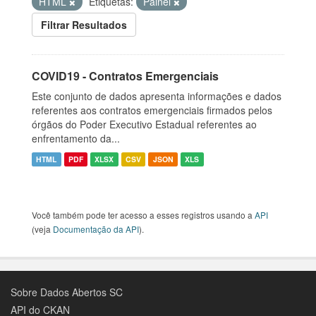
HTML
Etiquetas:
Painel
Filtrar Resultados
COVID19 - Contratos Emergenciais
Este conjunto de dados apresenta informações e dados
referentes aos contratos emergenciais firmados pelos
órgãos do Poder Executivo Estadual referentes ao
enfrentamento da...
HTML
PDF
XLSX
CSV
JSON
XLS
Você também pode ter acesso a esses registros usando a
API
(veja
Documentação da API
).
Sobre Dados Abertos SC
API do CKAN