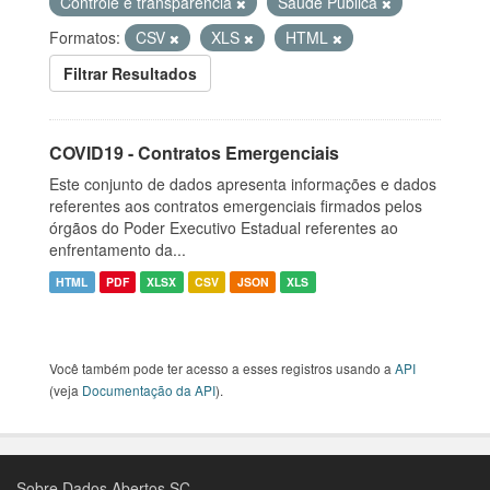
Controle e transparência
Saúde Pública
Formatos:
CSV
XLS
HTML
Filtrar Resultados
COVID19 - Contratos Emergenciais
Este conjunto de dados apresenta informações e dados
referentes aos contratos emergenciais firmados pelos
órgãos do Poder Executivo Estadual referentes ao
enfrentamento da...
HTML
PDF
XLSX
CSV
JSON
XLS
Você também pode ter acesso a esses registros usando a
API
(veja
Documentação da API
).
Sobre Dados Abertos SC