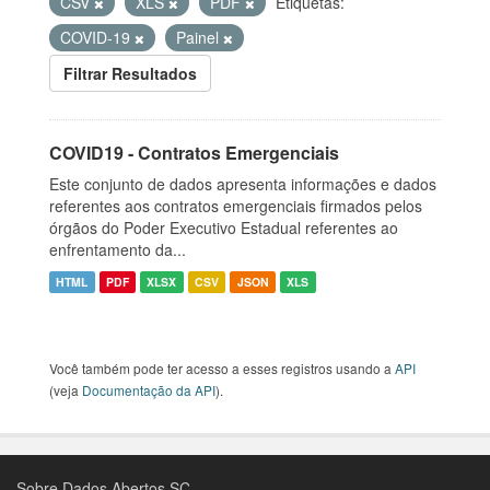
CSV
XLS
PDF
Etiquetas:
COVID-19
Painel
Filtrar Resultados
COVID19 - Contratos Emergenciais
Este conjunto de dados apresenta informações e dados
referentes aos contratos emergenciais firmados pelos
órgãos do Poder Executivo Estadual referentes ao
enfrentamento da...
HTML
PDF
XLSX
CSV
JSON
XLS
Você também pode ter acesso a esses registros usando a
API
(veja
Documentação da API
).
Sobre Dados Abertos SC