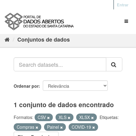
Entrar
Conjuntos de dados
Ordenar por
1 conjunto de dados encontrado
Formatos:
CSV
XLS
XLSX
Etiquetas:
Compras
Painel
COVID-19