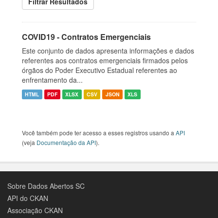
Filtrar Resultados
COVID19 - Contratos Emergenciais
Este conjunto de dados apresenta informações e dados
referentes aos contratos emergenciais firmados pelos
órgãos do Poder Executivo Estadual referentes ao
enfrentamento da...
HTML
PDF
XLSX
CSV
JSON
XLS
Você também pode ter acesso a esses registros usando a
API
(veja
Documentação da API
).
Sobre Dados Abertos SC
API do CKAN
Associação CKAN