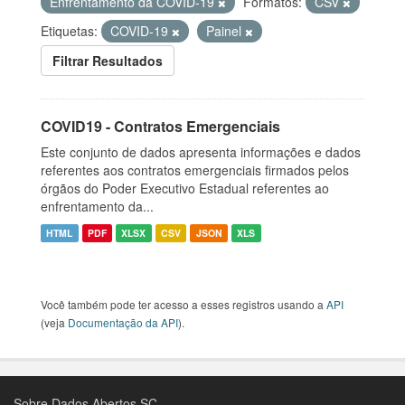
Enfrentamento da COVID-19
Formatos:
CSV
Etiquetas:
COVID-19
Painel
Filtrar Resultados
COVID19 - Contratos Emergenciais
Este conjunto de dados apresenta informações e dados
referentes aos contratos emergenciais firmados pelos
órgãos do Poder Executivo Estadual referentes ao
enfrentamento da...
HTML
PDF
XLSX
CSV
JSON
XLS
Você também pode ter acesso a esses registros usando a
API
(veja
Documentação da API
).
Sobre Dados Abertos SC