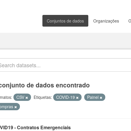
Conjuntos de dados
Organizações
G
conjunto de dados encontrado
matos:
CSV
Etiquetas:
COVID-19
Painel
ompras
VID19 - Contratos Emergenciais