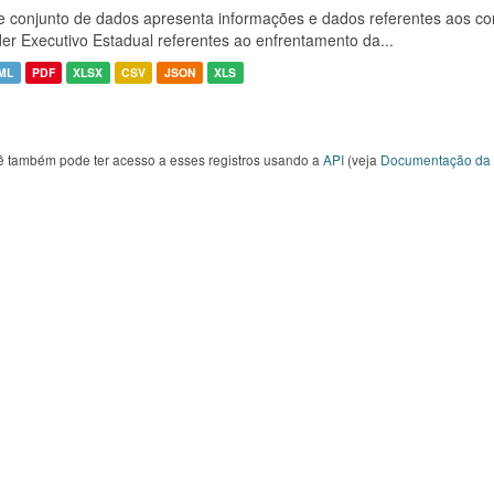
e conjunto de dados apresenta informações e dados referentes aos co
er Executivo Estadual referentes ao enfrentamento da...
ML
PDF
XLSX
CSV
JSON
XLS
ê também pode ter acesso a esses registros usando a
API
(veja
Documentação da 