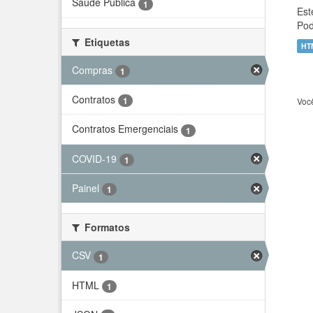
Saúde Pública
1
Est
Pod
Etiquetas
HT
Compras
1
Contratos
1
Voc
Contratos Emergenciais
1
COVID-19
1
Painel
1
Formatos
CSV
1
HTML
1