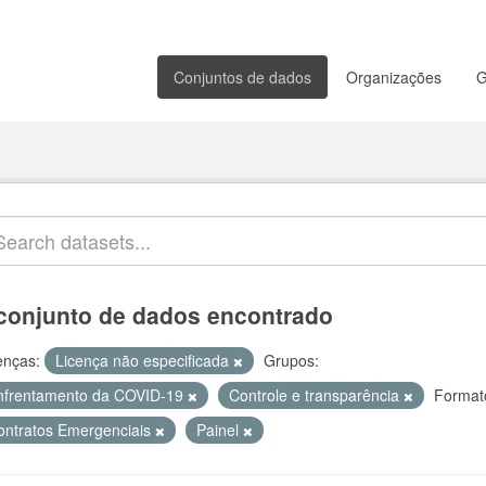
Conjuntos de dados
Organizações
G
conjunto de dados encontrado
enças:
Licença não especificada
Grupos:
nfrentamento da COVID-19
Controle e transparência
Format
ontratos Emergenciais
Painel