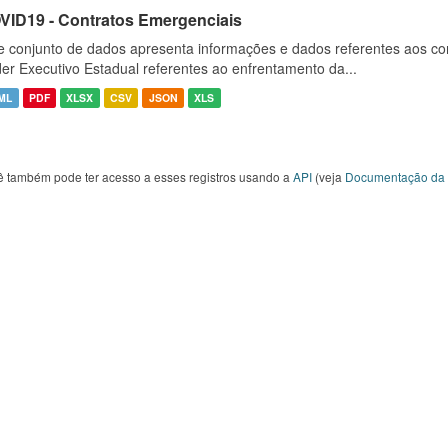
VID19 - Contratos Emergenciais
e conjunto de dados apresenta informações e dados referentes aos co
er Executivo Estadual referentes ao enfrentamento da...
ML
PDF
XLSX
CSV
JSON
XLS
ê também pode ter acesso a esses registros usando a
API
(veja
Documentação da 