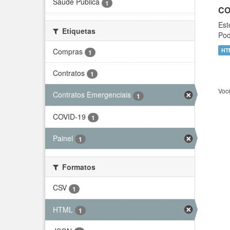
Saúde Pública
1
CO
Est
Etiquetas
Pod
Compras
HT
1
Contratos
1
Voc
Contratos Emergenciais
1
COVID-19
1
Painel
1
Formatos
CSV
1
HTML
1