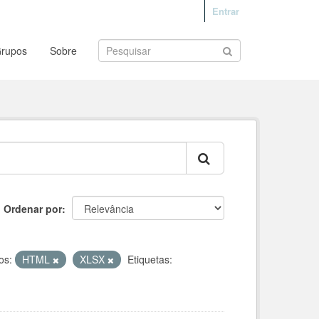
Entrar
rupos
Sobre
Ordenar por
os:
HTML
XLSX
Etiquetas: