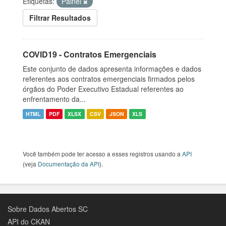
Etiquetas:
Painel
Filtrar Resultados
COVID19 - Contratos Emergenciais
Este conjunto de dados apresenta informações e dados
referentes aos contratos emergenciais firmados pelos
órgãos do Poder Executivo Estadual referentes ao
enfrentamento da...
HTML
PDF
XLSX
CSV
JSON
XLS
Você também pode ter acesso a esses registros usando a
API
(veja
Documentação da API
).
Sobre Dados Abertos SC
API do CKAN