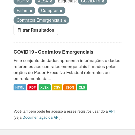
PDF
XLSX
Etiquetas:
COVID-19
Painel
Compras
Contratos Emergenciais
Filtrar Resultados
COVID19 - Contratos Emergenciais
Este conjunto de dados apresenta informações e dados
referentes aos contratos emergenciais firmados pelos
órgãos do Poder Executivo Estadual referentes ao
enfrentamento da...
HTML
PDF
XLSX
CSV
JSON
XLS
Você também pode ter acesso a esses registros usando a
API
(veja
Documentação da API
).