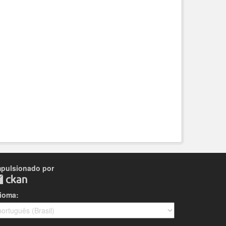
mpulsionado por
dioma