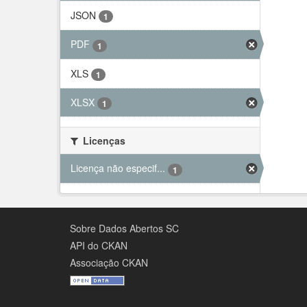
JSON
1
PDF
1
XLS
1
XLSX
1
Licenças
Licença não especif...
1
Sobre Dados Abertos SC
API do CKAN
Associação CKAN