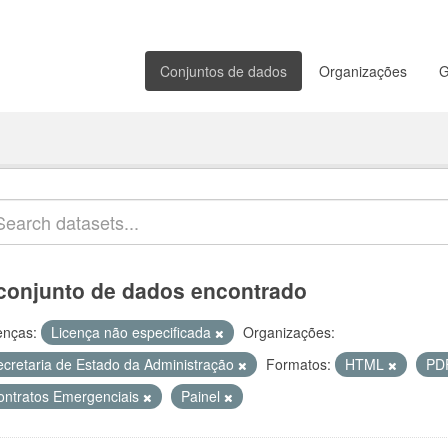
Conjuntos de dados
Organizações
G
conjunto de dados encontrado
enças:
Licença não especificada
Organizações:
ecretaria de Estado da Administração
Formatos:
HTML
PD
ontratos Emergenciais
Painel