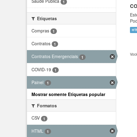
Saúde Pública
1
CO
Est
Etiquetas
Pod
Compras
HT
1
Contratos
1
Voc
Contratos Emergenciais
1
COVID-19
1
Painel
1
Mostrar somente Etiquetas popular
Formatos
CSV
1
HTML
1