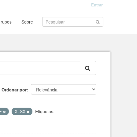
Entrar
rupos
Sobre
Ordenar por
F
XLSX
Etiquetas: