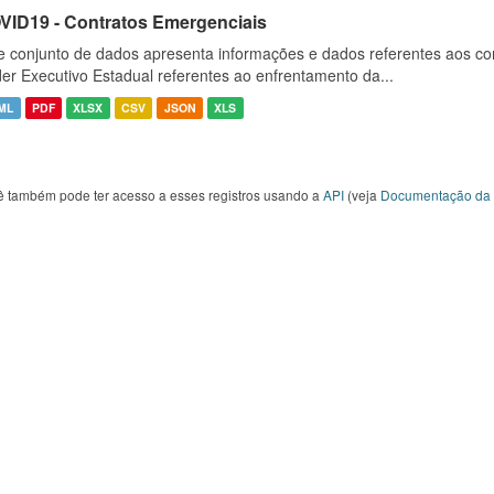
VID19 - Contratos Emergenciais
e conjunto de dados apresenta informações e dados referentes aos co
er Executivo Estadual referentes ao enfrentamento da...
ML
PDF
XLSX
CSV
JSON
XLS
ê também pode ter acesso a esses registros usando a
API
(veja
Documentação da 