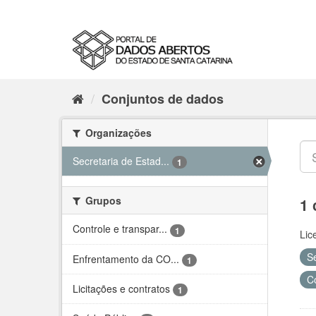
Conjuntos de dados
Organizações
Secretaria de Estad...
1
Grupos
1 
Controle e transpar...
1
Lic
S
Enfrentamento da CO...
1
C
Licitações e contratos
1