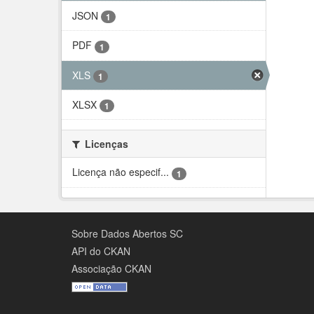
JSON
1
PDF
1
XLS
1
XLSX
1
Licenças
Licença não especif...
1
Sobre Dados Abertos SC
API do CKAN
Associação CKAN