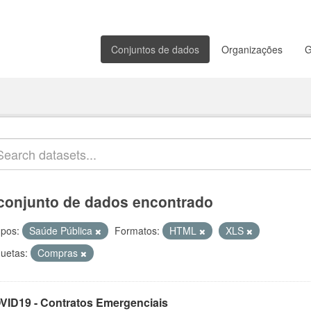
Conjuntos de dados
Organizações
G
conjunto de dados encontrado
pos:
Saúde Pública
Formatos:
HTML
XLS
quetas:
Compras
VID19 - Contratos Emergenciais