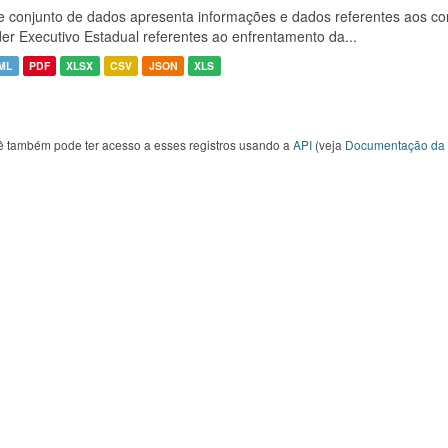
e conjunto de dados apresenta informações e dados referentes aos co
er Executivo Estadual referentes ao enfrentamento da...
ML
PDF
XLSX
CSV
JSON
XLS
ê também pode ter acesso a esses registros usando a
API
(veja
Documentação da 