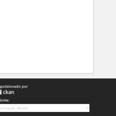
mpulsionado por
dioma