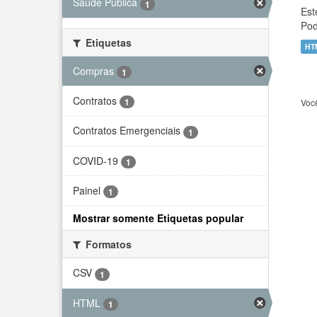
Saúde Pública
1
Est
Pod
Etiquetas
HT
Compras
1
Contratos
1
Voc
Contratos Emergenciais
1
COVID-19
1
Painel
1
Mostrar somente Etiquetas popular
Formatos
CSV
1
HTML
1