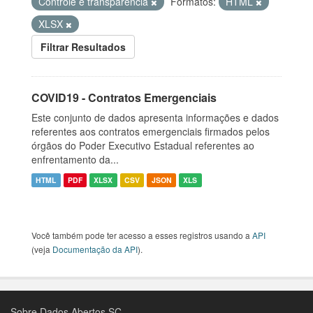
Controle e transparência
Formatos:
HTML
XLSX
Filtrar Resultados
COVID19 - Contratos Emergenciais
Este conjunto de dados apresenta informações e dados
referentes aos contratos emergenciais firmados pelos
órgãos do Poder Executivo Estadual referentes ao
enfrentamento da...
HTML
PDF
XLSX
CSV
JSON
XLS
Você também pode ter acesso a esses registros usando a
API
(veja
Documentação da API
).
Sobre Dados Abertos SC