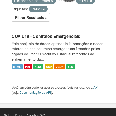
Licitações e contratos
Formatos:
HTML
Etiquetas:
Painel
Filtrar Resultados
COVID19 - Contratos Emergenciais
Este conjunto de dados apresenta informações e dados
referentes aos contratos emergenciais firmados pelos
órgãos do Poder Executivo Estadual referentes ao
enfrentamento da...
HTML
PDF
XLSX
CSV
JSON
XLS
Você também pode ter acesso a esses registros usando a
API
(veja
Documentação da API
).
Sobre Dados Abertos SC