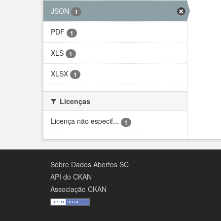
JSON
1
PDF
1
XLS
1
XLSX
1
Licenças
Licença não especif...
1
Sobre Dados Abertos SC
API do CKAN
Associação CKAN