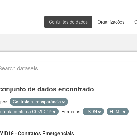
Conjuntos de dados
Organizações
G
conjunto de dados encontrado
pos:
Controle e transparência
nfrentamento da COVID-19
Formatos:
JSON
HTML
VID19 - Contratos Emergenciais