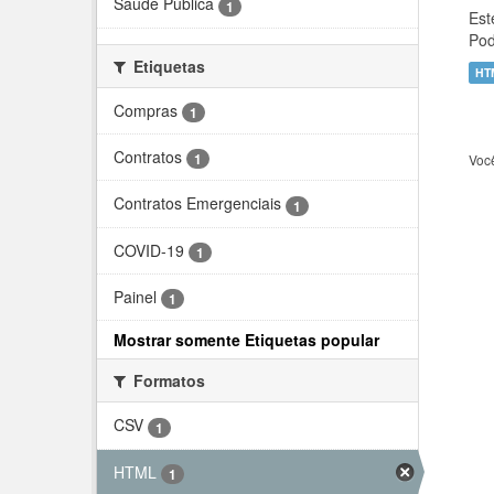
Saúde Pública
1
Est
Pod
Etiquetas
HT
Compras
1
Contratos
1
Voc
Contratos Emergenciais
1
COVID-19
1
Painel
1
Mostrar somente Etiquetas popular
Formatos
CSV
1
HTML
1