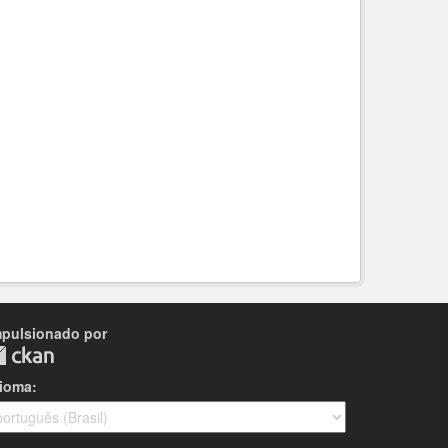
mpulsionado por
dioma