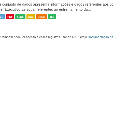
e conjunto de dados apresenta informações e dados referentes aos co
er Executivo Estadual referentes ao enfrentamento da...
ML
PDF
XLSX
CSV
JSON
XLS
ê também pode ter acesso a esses registros usando a
API
(veja
Documentação da 