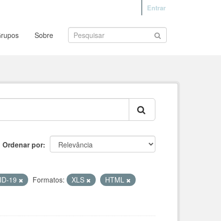
Entrar
rupos
Sobre
Ordenar por
VID-19
Formatos:
XLS
HTML