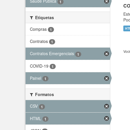
Saúde Pública
1
CO
Est
Etiquetas
Pod
Compras
HT
1
Contratos
1
Voc
Contratos Emergenciais
1
COVID-19
1
Painel
1
Formatos
CSV
1
HTML
1