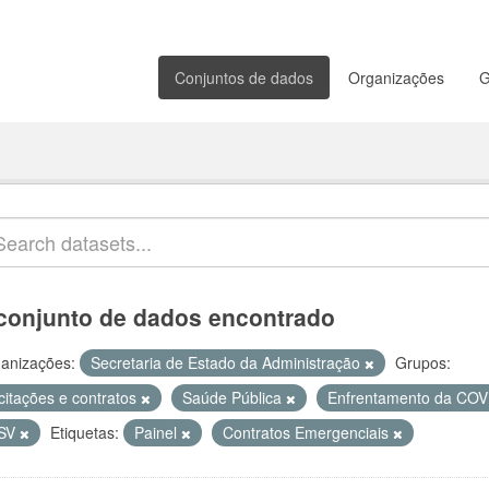
Conjuntos de dados
Organizações
G
conjunto de dados encontrado
anizações:
Secretaria de Estado da Administração
Grupos:
citações e contratos
Saúde Pública
Enfrentamento da CO
SV
Etiquetas:
Painel
Contratos Emergenciais