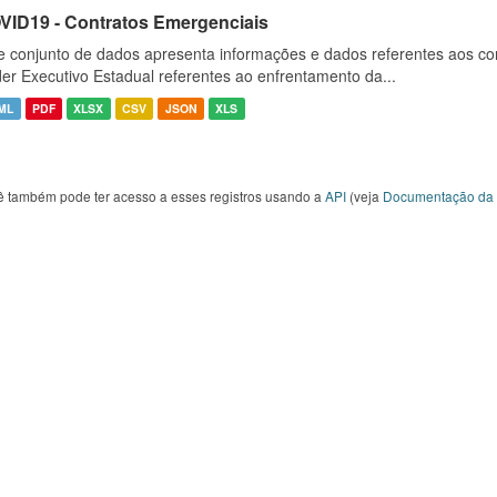
VID19 - Contratos Emergenciais
e conjunto de dados apresenta informações e dados referentes aos co
er Executivo Estadual referentes ao enfrentamento da...
ML
PDF
XLSX
CSV
JSON
XLS
ê também pode ter acesso a esses registros usando a
API
(veja
Documentação da 