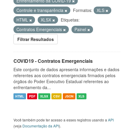
Enfrentamento da COVID-19
Controle e transparência
Formatos:
XLS
HTML
XLSX
Etiquetas:
Contratos Emergenciais
Painel
Filtrar Resultados
COVID19 - Contratos Emergenciais
Este conjunto de dados apresenta informações e dados
referentes aos contratos emergenciais firmados pelos
órgãos do Poder Executivo Estadual referentes ao
enfrentamento da...
HTML
PDF
XLSX
CSV
JSON
XLS
Você também pode ter acesso a esses registros usando a
API
(veja
Documentação da API
).