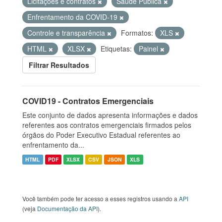
Licitações e contratos
Saúde Pública
Enfrentamento da COVID-19
Controle e transparência
Formatos:
XLS
HTML
XLSX
Etiquetas:
Painel
Filtrar Resultados
COVID19 - Contratos Emergenciais
Este conjunto de dados apresenta informações e dados
referentes aos contratos emergenciais firmados pelos
órgãos do Poder Executivo Estadual referentes ao
enfrentamento da...
HTML
PDF
XLSX
CSV
JSON
XLS
Você também pode ter acesso a esses registros usando a
API
(veja
Documentação da API
).