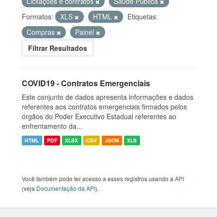
Licitações e contratos
Saúde Pública
Formatos:
XLS
HTML
Etiquetas:
Compras
Painel
Filtrar Resultados
COVID19 - Contratos Emergenciais
Este conjunto de dados apresenta informações e dados
referentes aos contratos emergenciais firmados pelos
órgãos do Poder Executivo Estadual referentes ao
enfrentamento da...
HTML
PDF
XLSX
CSV
JSON
XLS
Você também pode ter acesso a esses registros usando a
API
(veja
Documentação da API
).