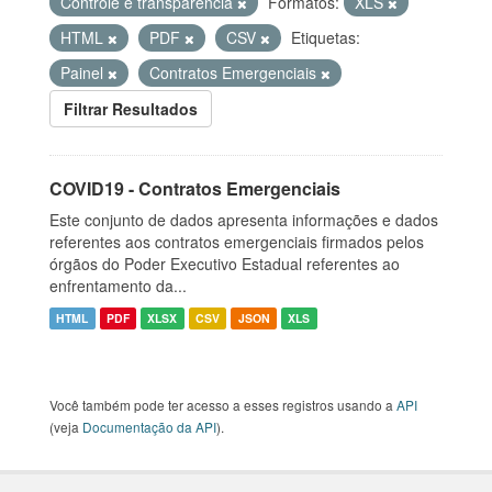
Controle e transparência
Formatos:
XLS
HTML
PDF
CSV
Etiquetas:
Painel
Contratos Emergenciais
Filtrar Resultados
COVID19 - Contratos Emergenciais
Este conjunto de dados apresenta informações e dados
referentes aos contratos emergenciais firmados pelos
órgãos do Poder Executivo Estadual referentes ao
enfrentamento da...
HTML
PDF
XLSX
CSV
JSON
XLS
Você também pode ter acesso a esses registros usando a
API
(veja
Documentação da API
).