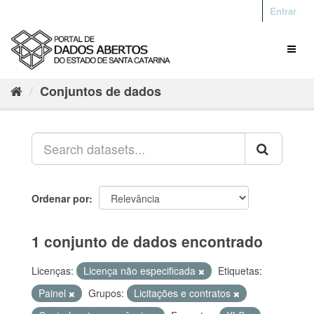
Entrar
Conjuntos de dados
Ordenar por
1 conjunto de dados encontrado
Licenças:
Licença não especificada
Etiquetas:
Painel
Grupos:
Licitações e contratos