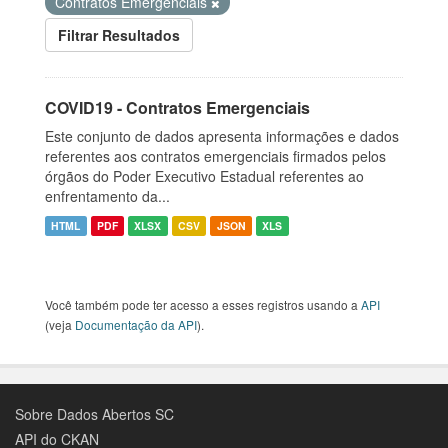
Contratos Emergenciais
Filtrar Resultados
COVID19 - Contratos Emergenciais
Este conjunto de dados apresenta informações e dados
referentes aos contratos emergenciais firmados pelos
órgãos do Poder Executivo Estadual referentes ao
enfrentamento da...
HTML
PDF
XLSX
CSV
JSON
XLS
Você também pode ter acesso a esses registros usando a
API
(veja
Documentação da API
).
Sobre Dados Abertos SC
API do CKAN