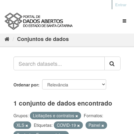
Entrar
Conjuntos de dados
Ordenar por
1 conjunto de dados encontrado
Grupos:
Licitações e contratos
Formatos:
XLS
Etiquetas:
COVID-19
Painel