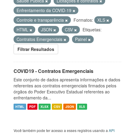
Saúde Pública
Licitações e contratos
Enfrentamento da COVID-19
Controle e transparência
Formatos:
XLS
HTML
JSON
CSV
Etiquetas:
Contratos Emergenciais
Painel
Filtrar Resultados
COVID19 - Contratos Emergenciais
Este conjunto de dados apresenta informações e dados
referentes aos contratos emergenciais firmados pelos
órgãos do Poder Executivo Estadual referentes ao
enfrentamento da...
HTML
PDF
XLSX
CSV
JSON
XLS
Você também pode ter acesso a esses registros usando a
API