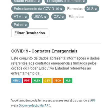
Saúde Pública
Licitações e contratos
Enfrentamento da COVID-19
Formatos:
XLS
HTML
JSON
CSV
Etiquetas:
Painel
Filtrar Resultados
COVID19 - Contratos Emergenciais
Este conjunto de dados apresenta informações e dados
referentes aos contratos emergenciais firmados pelos
órgãos do Poder Executivo Estadual referentes ao
enfrentamento da...
HTML
PDF
XLSX
CSV
JSON
XLS
Você também pode ter acesso a esses registros usando a
API
(veja
Documentação da API
).