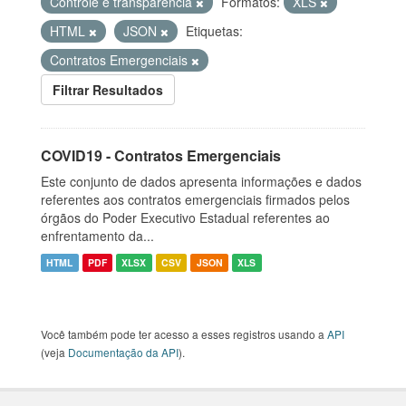
Controle e transparência
Formatos:
XLS
HTML
JSON
Etiquetas:
Contratos Emergenciais
Filtrar Resultados
COVID19 - Contratos Emergenciais
Este conjunto de dados apresenta informações e dados
referentes aos contratos emergenciais firmados pelos
órgãos do Poder Executivo Estadual referentes ao
enfrentamento da...
HTML
PDF
XLSX
CSV
JSON
XLS
Você também pode ter acesso a esses registros usando a
API
(veja
Documentação da API
).