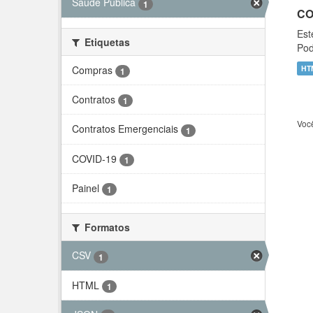
Saúde Pública
1
CO
Est
Etiquetas
Pod
Compras
HT
1
Contratos
1
Voc
Contratos Emergenciais
1
COVID-19
1
Painel
1
Formatos
CSV
1
HTML
1