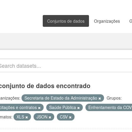
Conjuntos de dados
Organizações
G
conjunto de dados encontrado
anizações:
Secretaria de Estado da Administração
Grupos:
citações e contratos
Saúde Pública
Enfrentamento da CO
matos:
XLS
JSON
CSV