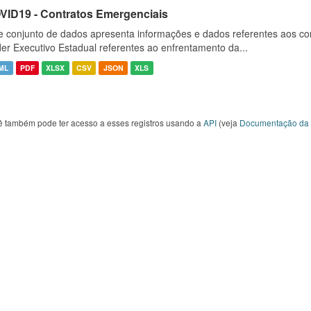
VID19 - Contratos Emergenciais
e conjunto de dados apresenta informações e dados referentes aos co
er Executivo Estadual referentes ao enfrentamento da...
ML
PDF
XLSX
CSV
JSON
XLS
ê também pode ter acesso a esses registros usando a
API
(veja
Documentação da 