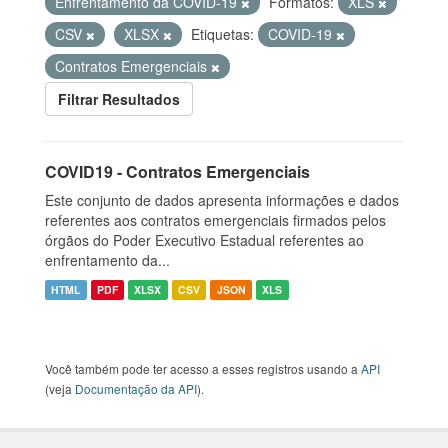
Enfrentamento da COVID-19
Formatos:
XLS
CSV
XLSX
Etiquetas:
COVID-19
Contratos Emergenciais
Filtrar Resultados
COVID19 - Contratos Emergenciais
Este conjunto de dados apresenta informações e dados
referentes aos contratos emergenciais firmados pelos
órgãos do Poder Executivo Estadual referentes ao
enfrentamento da...
HTML
PDF
XLSX
CSV
JSON
XLS
Você também pode ter acesso a esses registros usando a
API
(veja
Documentação da API
).