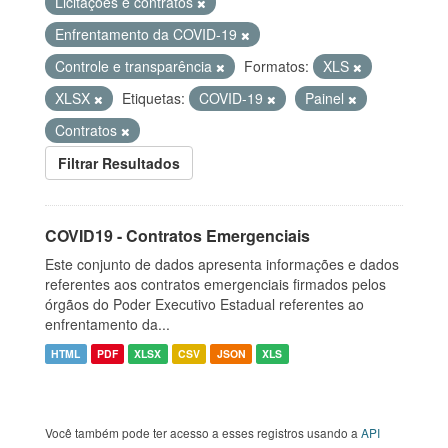
Licitações e contratos
Enfrentamento da COVID-19
Controle e transparência
Formatos:
XLS
XLSX
Etiquetas:
COVID-19
Painel
Contratos
Filtrar Resultados
COVID19 - Contratos Emergenciais
Este conjunto de dados apresenta informações e dados
referentes aos contratos emergenciais firmados pelos
órgãos do Poder Executivo Estadual referentes ao
enfrentamento da...
HTML
PDF
XLSX
CSV
JSON
XLS
Você também pode ter acesso a esses registros usando a
API