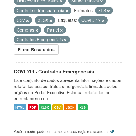
Licitações e contratos
Saúde Pública
Controle e transparência
Formatos:
XLS
CSV
XLSX
Etiquetas:
COVID-19
Compras
Painel
Contratos Emergenciais
Filtrar Resultados
COVID19 - Contratos Emergenciais
Este conjunto de dados apresenta informações e dados
referentes aos contratos emergenciais firmados pelos
órgãos do Poder Executivo Estadual referentes ao
enfrentamento da...
HTML
PDF
XLSX
CSV
JSON
XLS
Você também pode ter acesso a esses registros usando a
API