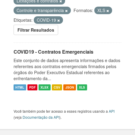
Licitações e contratos
Controle e transparência
Formatos:
XLS
Etiquetas:
COVID-19
Filtrar Resultados
COVID19 - Contratos Emergenciais
Este conjunto de dados apresenta informações e dados
referentes aos contratos emergenciais firmados pelos
órgãos do Poder Executivo Estadual referentes ao
enfrentamento da...
HTML
PDF
XLSX
CSV
JSON
XLS
Você também pode ter acesso a esses registros usando a
API
(veja
Documentação da API
).