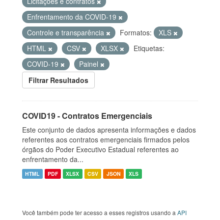
Licitações e contratos
Enfrentamento da COVID-19
Controle e transparência
Formatos:
XLS
HTML
CSV
XLSX
Etiquetas:
COVID-19
Painel
Filtrar Resultados
COVID19 - Contratos Emergenciais
Este conjunto de dados apresenta informações e dados
referentes aos contratos emergenciais firmados pelos
órgãos do Poder Executivo Estadual referentes ao
enfrentamento da...
HTML
PDF
XLSX
CSV
JSON
XLS
Você também pode ter acesso a esses registros usando a
API