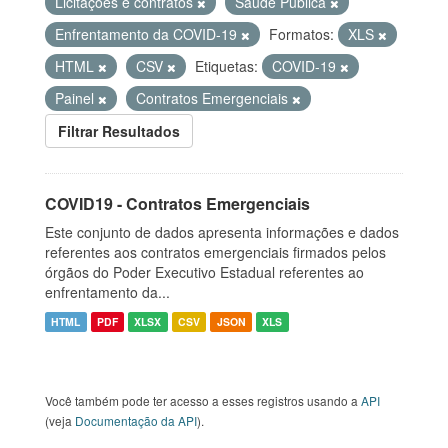
Licitações e contratos
Saúde Pública
Enfrentamento da COVID-19
Formatos:
XLS
HTML
CSV
Etiquetas:
COVID-19
Painel
Contratos Emergenciais
Filtrar Resultados
COVID19 - Contratos Emergenciais
Este conjunto de dados apresenta informações e dados
referentes aos contratos emergenciais firmados pelos
órgãos do Poder Executivo Estadual referentes ao
enfrentamento da...
HTML
PDF
XLSX
CSV
JSON
XLS
Você também pode ter acesso a esses registros usando a
API
(veja
Documentação da API
).