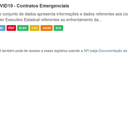
VID19 - Contratos Emergenciais
e conjunto de dados apresenta informações e dados referentes aos co
er Executivo Estadual referentes ao enfrentamento da...
ML
PDF
XLSX
CSV
JSON
XLS
ê também pode ter acesso a esses registros usando a
API
(veja
Documentação da 