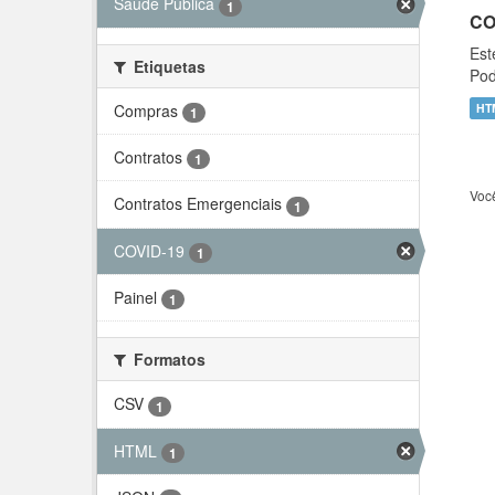
Saúde Pública
1
CO
Est
Etiquetas
Pod
Compras
HT
1
Contratos
1
Voc
Contratos Emergenciais
1
COVID-19
1
Painel
1
Formatos
CSV
1
HTML
1