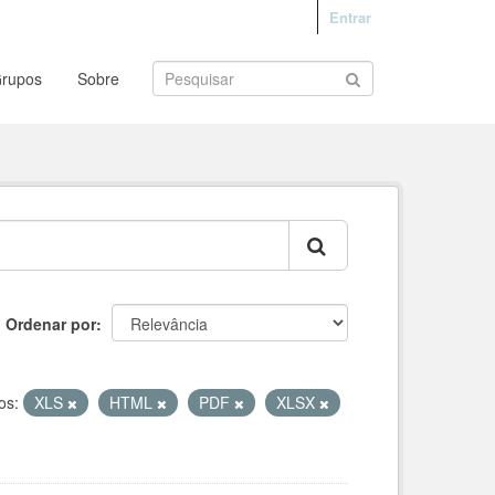
Entrar
rupos
Sobre
Ordenar por
os:
XLS
HTML
PDF
XLSX