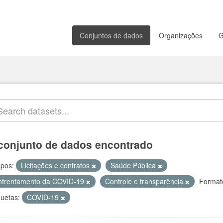
Conjuntos de dados
Organizações
G
conjunto de dados encontrado
pos:
Licitações e contratos
Saúde Pública
nfrentamento da COVID-19
Controle e transparência
Format
quetas:
COVID-19