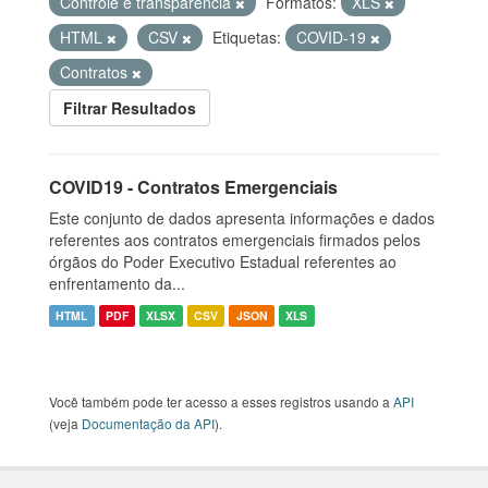
Controle e transparência
Formatos:
XLS
HTML
CSV
Etiquetas:
COVID-19
Contratos
Filtrar Resultados
COVID19 - Contratos Emergenciais
Este conjunto de dados apresenta informações e dados
referentes aos contratos emergenciais firmados pelos
órgãos do Poder Executivo Estadual referentes ao
enfrentamento da...
HTML
PDF
XLSX
CSV
JSON
XLS
Você também pode ter acesso a esses registros usando a
API
(veja
Documentação da API
).