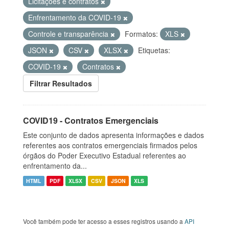
Licitações e contratos
Enfrentamento da COVID-19
Controle e transparência
Formatos:
XLS
JSON
CSV
XLSX
Etiquetas:
COVID-19
Contratos
Filtrar Resultados
COVID19 - Contratos Emergenciais
Este conjunto de dados apresenta informações e dados
referentes aos contratos emergenciais firmados pelos
órgãos do Poder Executivo Estadual referentes ao
enfrentamento da...
HTML
PDF
XLSX
CSV
JSON
XLS
Você também pode ter acesso a esses registros usando a
API