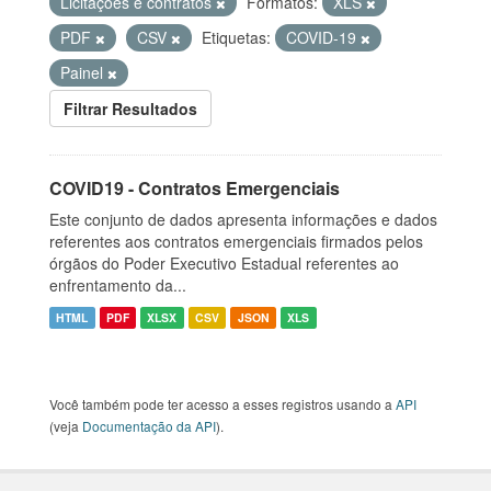
Licitações e contratos
Formatos:
XLS
PDF
CSV
Etiquetas:
COVID-19
Painel
Filtrar Resultados
COVID19 - Contratos Emergenciais
Este conjunto de dados apresenta informações e dados
referentes aos contratos emergenciais firmados pelos
órgãos do Poder Executivo Estadual referentes ao
enfrentamento da...
HTML
PDF
XLSX
CSV
JSON
XLS
Você também pode ter acesso a esses registros usando a
API
(veja
Documentação da API
).