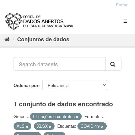
Entrar
Conjuntos de dados
Ordenar por
1 conjunto de dados encontrado
Grupos:
Licitações e contratos
Formatos:
XLS
XLSX
Etiquetas:
COVID-19