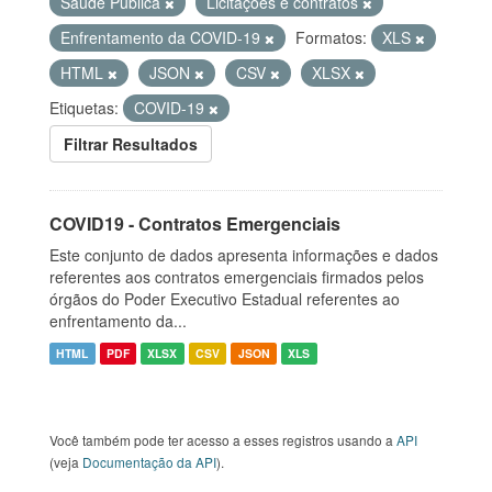
Saúde Pública
Licitações e contratos
Enfrentamento da COVID-19
Formatos:
XLS
HTML
JSON
CSV
XLSX
Etiquetas:
COVID-19
Filtrar Resultados
COVID19 - Contratos Emergenciais
Este conjunto de dados apresenta informações e dados
referentes aos contratos emergenciais firmados pelos
órgãos do Poder Executivo Estadual referentes ao
enfrentamento da...
HTML
PDF
XLSX
CSV
JSON
XLS
Você também pode ter acesso a esses registros usando a
API
(veja
Documentação da API
).