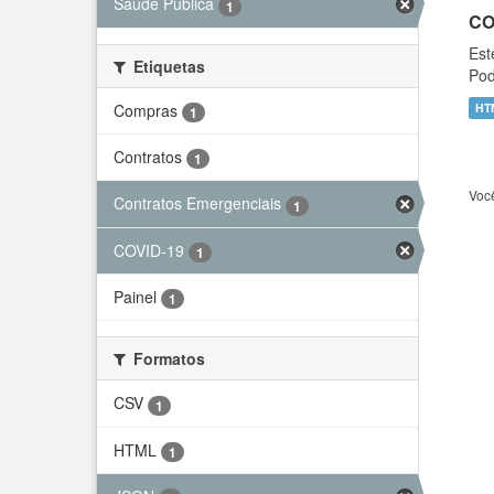
Saúde Pública
1
CO
Est
Etiquetas
Pod
Compras
HT
1
Contratos
1
Voc
Contratos Emergenciais
1
COVID-19
1
Painel
1
Formatos
CSV
1
HTML
1