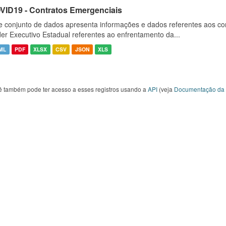
VID19 - Contratos Emergenciais
e conjunto de dados apresenta informações e dados referentes aos co
er Executivo Estadual referentes ao enfrentamento da...
ML
PDF
XLSX
CSV
JSON
XLS
ê também pode ter acesso a esses registros usando a
API
(veja
Documentação da 