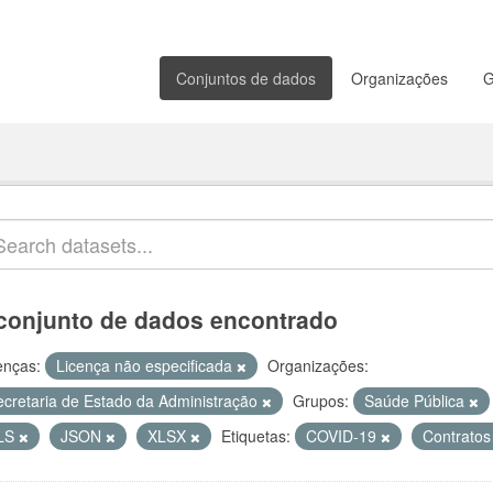
Conjuntos de dados
Organizações
G
conjunto de dados encontrado
enças:
Licença não especificada
Organizações:
ecretaria de Estado da Administração
Grupos:
Saúde Pública
LS
JSON
XLSX
Etiquetas:
COVID-19
Contratos