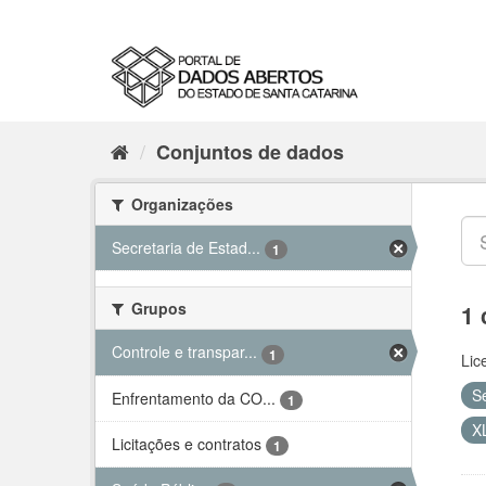
Conjuntos de dados
Organizações
Secretaria de Estad...
1
Grupos
1 
Controle e transpar...
1
Lic
S
Enfrentamento da CO...
1
X
Licitações e contratos
1