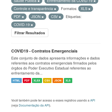
Saúde Pública
Enfrentamento da COVID-19
Controle e transparência
Formatos:
XLS
PDF
JSON
CSV
Etiquetas:
COVID-19
Filtrar Resultados
COVID19 - Contratos Emergenciais
Este conjunto de dados apresenta informações e dados
referentes aos contratos emergenciais firmados pelos
órgãos do Poder Executivo Estadual referentes ao
enfrentamento da...
HTML
PDF
XLSX
CSV
JSON
XLS
Você também pode ter acesso a esses registros usando a
API
(veja
Documentação da API
).