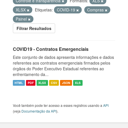
Controle e transparência
Formatos:
XLS
XLSX
Etiquetas:
COVID-19
Compras
Painel
Filtrar Resultados
COVID19 - Contratos Emergenciais
Este conjunto de dados apresenta informações e dados
referentes aos contratos emergenciais firmados pelos
órgãos do Poder Executivo Estadual referentes ao
enfrentamento da...
HTML
PDF
XLSX
CSV
JSON
XLS
Você também pode ter acesso a esses registros usando a
API
(veja
Documentação da API
).