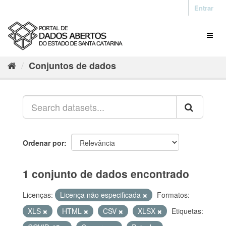
Entrar
Conjuntos de dados
Ordenar por
1 conjunto de dados encontrado
Licenças:
Licença não especificada
Formatos:
XLS
HTML
CSV
XLSX
Etiquetas: